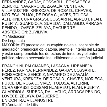
FERNÁNDEZ, GARAY, COSSARI L., FONSACECA,
ZENCKIZ, NAVARRO DE ZAVALÍA, VENTURA,
VILLANUSTRE, KREKCZA, DE ROSA D., CHAVES,
NORIEGA, PUJOL, DE ROSA C., VIVES, TOLOSA,
ALTERINI, CURA GRASSI, COSSARI N., ABREUT, FLAH,
PUERTA, GUARDIOLA, SUREDA, DALLAGLIO, ÁRRAGA
PENIDO, LOVECE, ZELAYA, DAGUERRE.
ABSTENCIÓN: ZUVILIVIA.
7°) Mediación
De Lege Lata
MAYORÍA: El proceso de usucapión no es susceptible de
mediación prejudicial obligatoria, atento el interés del Estado
y estar comprometido los derechos de terceros y el orden
público, siendo necesaria ineludiblemente la acción judicial.
FRANCHINI, PALOMANES, LASAGNA, URBANEJA,
PÉREZ, FARINA, FERNÁNDEZ, GARAY, COSSARI L.,
FONSACECA, ZENCKIZ, NAVARRO DE ZAVALÍA,
VENTURA, KREKCZA, DE ROSA D., CHAVES, NORIEGA,
PUJOL, DE ROSA C., VIVES, TOLOSA, ALTERINI,
CURA GRASSI, COSSARI N., ABREUT, FLAH, PUERTA,
GUARDIOLA, SUREDA, DALLAGLIO, ÁRRAGA PENIDO,
LOVECE, ZELAYA, DAGUERRE.
EN CONTRA: VILLANUSTRE.
8°) Anotación de Litis