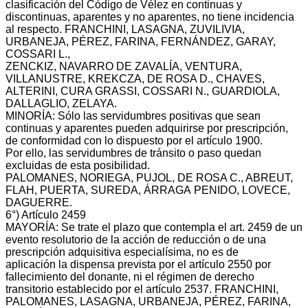
clasificación del Código de Vélez en continuas y
discontinuas, aparentes y no aparentes, no tiene incidencia
al respecto. FRANCHINI, LASAGNA, ZUVILIVIA,
URBANEJA, PÉREZ, FARINA, FERNÁNDEZ, GARAY,
COSSARI L.,
ZENCKIZ, NAVARRO DE ZAVALÍA, VENTURA,
VILLANUSTRE, KREKCZA, DE ROSA D., CHAVES,
ALTERINI, CURA GRASSI, COSSARI N., GUARDIOLA,
DALLAGLIO, ZELAYA.
MINORÍA: Sólo las servidumbres positivas que sean
continuas y aparentes pueden adquirirse por prescripción,
de conformidad con lo dispuesto por el artículo 1900.
Por ello, las servidumbres de tránsito o paso quedan
excluidas de esta posibilidad.
PALOMANES, NORIEGA, PUJOL, DE ROSA C., ABREUT,
FLAH, PUERTA, SUREDA, ÁRRAGA PENIDO, LOVECE,
DAGUERRE.
6°) Artículo 2459
MAYORÍA: Se trate el plazo que contempla el art. 2459 de un
evento resolutorio de la acción de reducción o de una
prescripción adquisitiva especialísima, no es de
aplicación la dispensa prevista por el artículo 2550 por
fallecimiento del donante, ni el régimen de derecho
transitorio establecido por el artículo 2537. FRANCHINI,
PALOMANES, LASAGNA, URBANEJA, PÉREZ, FARINA,