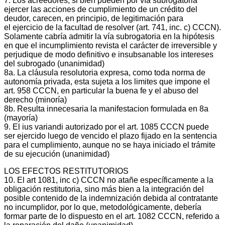
7. Los acreedores, si bien pueden por vía subrogatoria
ejercer las acciones de cumplimiento de un crédito del
deudor, carecen, en principio, de legitimación para
el ejercicio de la facultad de resolver (art. 741, inc. c) CCCN).
Solamente cabría admitir la vía subrogatoria en la hipótesis
en que el incumplimiento revista el carácter de irreversible y
perjudique de modo definitivo e insubsanable los intereses
del subrogado (unanimidad)
8a. La cláusula resolutoria expresa, como toda norma de
autonomía privada, esta sujeta a los limites que impone el
art. 958 CCCN, en particular la buena fe y el abuso del
derecho (minoría)
8b. Resulta innecesaria la manifestacion formulada en 8a
(mayoría)
9. El ius variandi autorizado por el art. 1085 CCCN puede
ser ejercido luego de vencido el plazo fijado en la sentencia
para el cumplimiento, aunque no se haya iniciado el trámite
de su ejecución (unanimidad)
LOS EFECTOS RESTITUTORIOS
10. El art 1081, inc c) CCCN no atañe específicamente a la
obligación restitutoria, sino más bien a la integración del
posible contenido de la indemnización debida al contratante
no incumplidor, por lo que, metodológicamente, debería
formar parte de lo dispuesto en el art. 1082 CCCN, referido a