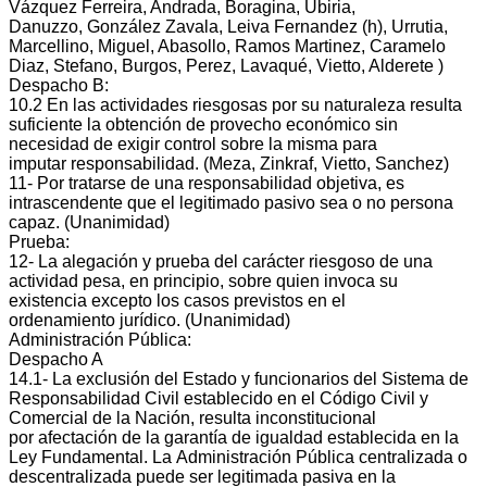
Vázquez Ferreira, Andrada, Boragina, Ubiria,
Danuzzo, González Zavala, Leiva Fernandez (h), Urrutia,
Marcellino, Miguel, Abasollo, Ramos Martinez, Caramelo
Diaz, Stefano, Burgos, Perez, Lavaqué, Vietto, Alderete )
Despacho B:
10.2 En las actividades riesgosas por su naturaleza resulta
suficiente la obtención de provecho económico sin
necesidad de exigir control sobre la misma para
imputar responsabilidad. (Meza, Zinkraf, Vietto, Sanchez)
11‐ Por tratarse de una responsabilidad objetiva, es
intrascendente que el legitimado pasivo sea o no persona
capaz. (Unanimidad)
Prueba:
12‐ La alegación y prueba del carácter riesgoso de una
actividad pesa, en principio, sobre quien invoca su
existencia excepto los casos previstos en el
ordenamiento jurídico. (Unanimidad)
Administración Pública:
Despacho A
14.1‐ La exclusión del Estado y funcionarios del Sistema de
Responsabilidad Civil establecido en el Código Civil y
Comercial de la Nación, resulta inconstitucional
por afectación de la garantía de igualdad establecida en la
Ley Fundamental. La Administración Pública centralizada o
descentralizada puede ser legitimada pasiva en la