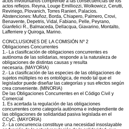
actos involuntarios comprende a las consecuencias de los
actos reflejos. Reyna, Louge Emilliozzi, Wolkowicz, Cerutti,
Reviriego, Plovanich, Torres Ranieri, Palacios.
Abstenciones: Muñoz, Borda, Chiapero, Palmero, Crovi,
Benavente, Depetris, Vidal, Fabiano, Pelle, Peyrano,
Gianfelici R., Balmaceda, Dellacqua, Giavarino, Montalto,
Lafferriere y Quiroga, Marino.
CONCLUSIONES DE LA COMISIÓN Nº 2
Obligaciones Concurrentes
1.‐ La clasificación de obligaciones concurrentes es
autónoma de las solidarias, responde a la naturaleza de
obligaciones de distintas causas y resulta
necesaria. (MAYORIA)
2.‐ La clasificación de las especies de las obligaciones de
sujetos múltiples no es ontológica, de modo tal que el
legislador puede diseñar las categorías y sus efectos según
crea conveniente. (MINORIA)
De las Obligaciones Concurrentes en el Código Civil y
Comercial
1. Es acertada la regulación de las obligaciones
concurrentes como categoría autónoma e independiente de
las obligaciones de solidaridad pasiva legislada en el
CCyC. (MAYORIA)
2.‐ La concurrencia constituye una necesidad insoslayable