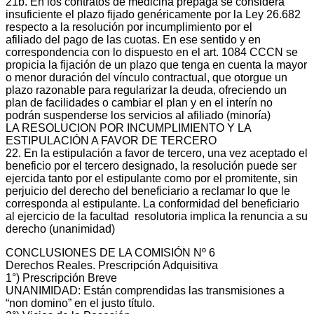
21b. En los contratos de medicina prepaga se considera
insuficiente el plazo fijado genéricamente por la Ley 26.682
respecto a la resolución por incumplimiento por el
afiliado del pago de las cuotas. En ese sentido y en
correspondencia con lo dispuesto en el art. 1084 CCCN se
propicia la fijación de un plazo que tenga en cuenta la mayor
o menor duración del vínculo contractual, que otorgue un
plazo razonable para regularizar la deuda, ofreciendo un
plan de facilidades o cambiar el plan y en el interín no
podrán suspenderse los servicios al afiliado (minoría)
LA RESOLUCION POR INCUMPLIMIENTO Y LA
ESTIPULACIÓN A FAVOR DE TERCERO
22. En la estipulación a favor de tercero, una vez aceptado el
beneficio por el tercero designado, la resolución puede ser
ejercida tanto por el estipulante como por el promitente, sin
perjuicio del derecho del beneficiario a reclamar lo que le
corresponda al estipulante. La conformidad del beneficiario
al ejercicio de la facultad resolutoria implica la renuncia a su
derecho (unanimidad)
CONCLUSIONES DE LA COMISIÓN Nº 6
Derechos Reales. Prescripción Adquisitiva
1°) Prescripción Breve
UNANIMIDAD: Están comprendidas las transmisiones a
“non domino” en el justo título.