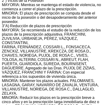
2°) Vicios de la Posesión
MAYORIA: Mientras se mantenga el estado de violencia, no
comienza a correr el plazo de la prescripción.
MINORIA: El plazo de prescripción se computa desde el
inicio de la posesión o del desapoderamiento del anterior
poseedor.
3°A) Reducción de plazos de prescripción
MAYORÍA: Se recomienda el estudio de la reducción de los
plazos de la prescripción adquisitiva. FRANCHINI,
ZUVILIVIA, URBANEJA, PÉREZ, VÁZQUEZ,
CONSTANTINI,
FARINA, FERNÁNDEZ, COSSARI L., FONSACECA,
ZENCKIZ, VILLANUSTRE, KREKCZA, DE ROSA D.,
CHAVES, NORIEGA, PUJOL, DE ROSA C., VIVES,
TOLOSA, ALTERINI, COSSARI N., ABREUT, FLAH,
PUERTA, GUARDIOLA, SUREDA, BOURNISENT,
DAGUERRE. Agregado de las Dras. PUJOL DE ZIZIAS,
VÁZQUEZ, FRANCHINI Y FARINA: Con especial
referencia a los supuestos de vivienda única.
MINORÍA: Mantener los plazos actuales. PALOMANES,
LASAGNA, GARAY, NAVARRO DE ZAVALÍA, VENTURA,
VILLANUSTRE, NORIEGA, DE ROSA C., DALLAGLIO,
ZELAYA.
MINORÍA: Reducir los plazos en la prescripción breve a
cinco años y en la prescripción larga inmobiliaria de diez o