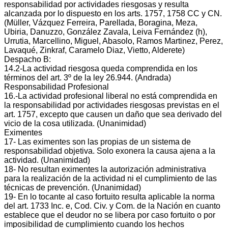
responsabilidad por actividades riesgosas y resulta
alcanzada por lo dispuesto en los arts. 1757, 1758 CC y CN.
(Müller, Vázquez Ferreira, Parellada, Boragina, Meza,
Ubiria, Danuzzo, González Zavala, Leiva Fernández (h),
Urrutia, Marcellino, Miguel, Abasolo, Ramos Martinez, Perez,
Lavaqué, Zinkraf, Caramelo Diaz, Vietto, Alderete)
Despacho B:
14.2‐La actividad riesgosa queda comprendida en los
términos del art. 3º de la ley 26.944. (Andrada)
Responsabilidad Profesional
16.‐La actividad profesional liberal no está comprendida en
la responsabilidad por actividades riesgosas previstas en el
art. 1757, excepto que causen un daño que sea derivado del
vicio de la cosa utilizada. (Unanimidad)
Eximentes
17‐ Las eximentes son las propias de un sistema de
responsabilidad objetiva. Solo exonera la causa ajena a la
actividad. (Unanimidad)
18‐ No resultan eximentes la autorización administrativa
para la realización de la actividad ni el cumplimiento de las
técnicas de prevención. (Unanimidad)
19‐ En lo tocante al caso fortuito resulta aplicable la norma
del art. 1733 Inc. e, Cod. Civ. y Com. de la Nación en cuanto
establece que el deudor no se libera por caso fortuito o por
imposibilidad de cumplimiento cuando los hechos