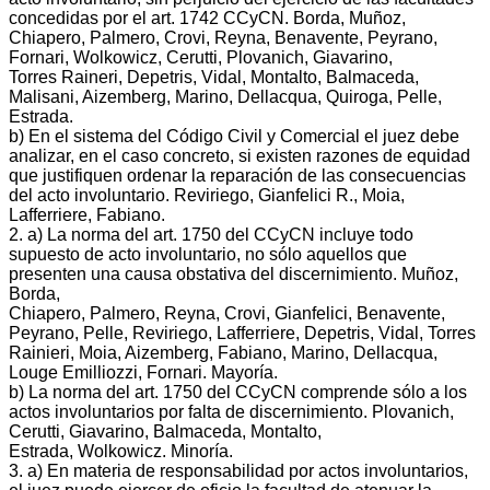
concedidas por el art. 1742 CCyCN. Borda, Muñoz,
Chiapero, Palmero, Crovi, Reyna, Benavente, Peyrano,
Fornari, Wolkowicz, Cerutti, Plovanich, Giavarino,
Torres Raineri, Depetris, Vidal, Montalto, Balmaceda,
Malisani, Aizemberg, Marino, Dellacqua, Quiroga, Pelle,
Estrada.
b) En el sistema del Código Civil y Comercial el juez debe
analizar, en el caso concreto, si existen razones de equidad
que justifiquen ordenar la reparación de las consecuencias
del acto involuntario. Reviriego, Gianfelici R., Moia,
Lafferriere, Fabiano.
2. a) La norma del art. 1750 del CCyCN incluye todo
supuesto de acto involuntario, no sólo aquellos que
presenten una causa obstativa del discernimiento. Muñoz,
Borda,
Chiapero, Palmero, Reyna, Crovi, Gianfelici, Benavente,
Peyrano, Pelle, Reviriego, Lafferriere, Depetris, Vidal, Torres
Rainieri, Moia, Aizemberg, Fabiano, Marino, Dellacqua,
Louge Emilliozzi, Fornari. Mayoría.
b) La norma del art. 1750 del CCyCN comprende sólo a los
actos involuntarios por falta de discernimiento. Plovanich,
Cerutti, Giavarino, Balmaceda, Montalto,
Estrada, Wolkowicz. Minoría.
3. a) En materia de responsabilidad por actos involuntarios,