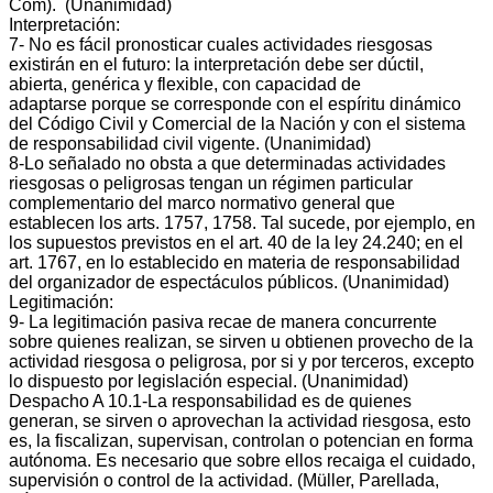
Com). (Unanimidad)
Interpretación:
7‐ No es fácil pronosticar cuales actividades riesgosas
existirán en el futuro: la interpretación debe ser dúctil,
abierta, genérica y flexible, con capacidad de
adaptarse porque se corresponde con el espíritu dinámico
del Código Civil y Comercial de la Nación y con el sistema
de responsabilidad civil vigente. (Unanimidad)
8‐Lo señalado no obsta a que determinadas actividades
riesgosas o peligrosas tengan un régimen particular
complementario del marco normativo general que
establecen los arts. 1757, 1758. Tal sucede, por ejemplo, en
los supuestos previstos en el art. 40 de la ley 24.240; en el
art. 1767, en lo establecido en materia de responsabilidad
del organizador de espectáculos públicos. (Unanimidad)
Legitimación:
9‐ La legitimación pasiva recae de manera concurrente
sobre quienes realizan, se sirven u obtienen provecho de la
actividad riesgosa o peligrosa, por si y por terceros, excepto
lo dispuesto por legislación especial. (Unanimidad)
Despacho A 10.1‐La responsabilidad es de quienes
generan, se sirven o aprovechan la actividad riesgosa, esto
es, la fiscalizan, supervisan, controlan o potencian en forma
autónoma. Es necesario que sobre ellos recaiga el cuidado,
supervisión o control de la actividad. (Müller, Parellada,