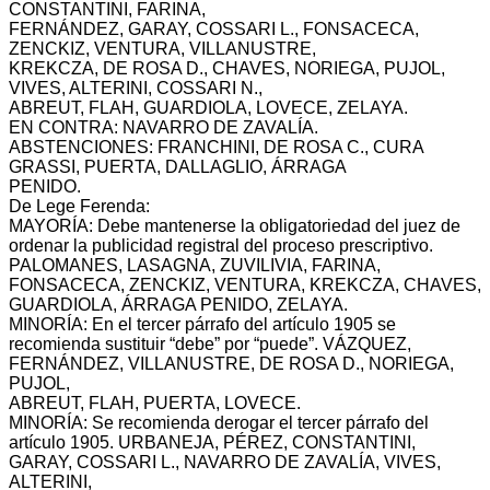
CONSTANTINI, FARINA,
FERNÁNDEZ, GARAY, COSSARI L., FONSACECA,
ZENCKIZ, VENTURA, VILLANUSTRE,
KREKCZA, DE ROSA D., CHAVES, NORIEGA, PUJOL,
VIVES, ALTERINI, COSSARI N.,
ABREUT, FLAH, GUARDIOLA, LOVECE, ZELAYA.
EN CONTRA: NAVARRO DE ZAVALÍA.
ABSTENCIONES: FRANCHINI, DE ROSA C., CURA
GRASSI, PUERTA, DALLAGLIO, ÁRRAGA
PENIDO.
De Lege Ferenda:
MAYORÍA: Debe mantenerse la obligatoriedad del juez de
ordenar la publicidad registral del proceso prescriptivo.
PALOMANES, LASAGNA, ZUVILIVIA, FARINA,
FONSACECA, ZENCKIZ, VENTURA, KREKCZA, CHAVES,
GUARDIOLA, ÁRRAGA PENIDO, ZELAYA.
MINORÍA: En el tercer párrafo del artículo 1905 se
recomienda sustituir “debe” por “puede”. VÁZQUEZ,
FERNÁNDEZ, VILLANUSTRE, DE ROSA D., NORIEGA,
PUJOL,
ABREUT, FLAH, PUERTA, LOVECE.
MINORÍA: Se recomienda derogar el tercer párrafo del
artículo 1905. URBANEJA, PÉREZ, CONSTANTINI,
GARAY, COSSARI L., NAVARRO DE ZAVALÍA, VIVES,
ALTERINI,