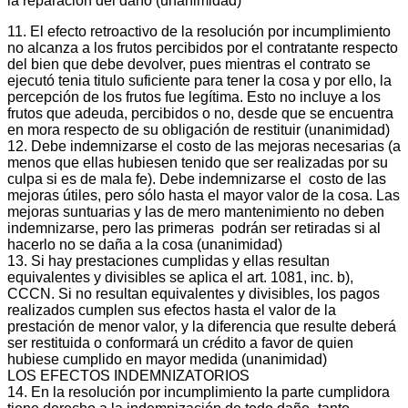
la reparación del daño (unanimidad)
11. El efecto retroactivo de la resolución por incumplimiento
no alcanza a los frutos percibidos por el contratante respecto
del bien que debe devolver, pues mientras el contrato se
ejecutó tenia titulo suficiente para tener la cosa y por ello, la
percepción de los frutos fue legítima. Esto no incluye a los
frutos que adeuda, percibidos o no, desde que se encuentra
en mora respecto de su obligación de restituir (unanimidad)
12. Debe indemnizarse el costo de las mejoras necesarias (a
menos que ellas hubiesen tenido que ser realizadas por su
culpa si es de mala fe). Debe indemnizarse el costo de las
mejoras útiles, pero sólo hasta el mayor valor de la cosa. Las
mejoras suntuarias y las de mero mantenimiento no deben
indemnizarse, pero las primeras podrán ser retiradas si al
hacerlo no se daña a la cosa (unanimidad)
13. Si hay prestaciones cumplidas y ellas resultan
equivalentes y divisibles se aplica el art. 1081, inc. b),
CCCN. Si no resultan equivalentes y divisibles, los pagos
realizados cumplen sus efectos hasta el valor de la
prestación de menor valor, y la diferencia que resulte deberá
ser restituida o conformará un crédito a favor de quien
hubiese cumplido en mayor medida (unanimidad)
LOS EFECTOS INDEMNIZATORIOS
14. En la resolución por incumplimiento la parte cumplidora