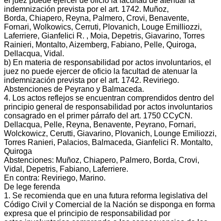
el juez puede ejercer de oficio la facultad de atenuar la
indemnización prevista por el art. 1742. Muñoz,
Borda, Chiapero, Reyna, Palmero, Crovi, Benavente,
Fornari, Wolkowics, Cerruti, Plovanich, Louge Emilliozzi,
Laferriere, Gianfelici R. , Moia, Depetris, Giavarino, Torres
Rainieri, Montalto, Aizemberg, Fabiano, Pelle, Quiroga,
Dellacqua, Vidal.
b) En materia de responsabilidad por actos involuntarios, el
juez no puede ejercer de oficio la facultad de atenuar la
indemnización prevista por el art. 1742. Reviriego.
Abstenciones de Peyrano y Balmaceda.
4. Los actos reflejos se encuentran comprendidos dentro del
principio general de responsabilidad por actos involuntarios
consagrado en el primer párrafo del art. 1750 CCyCN.
Dellacqua, Pelle, Reyna, Benavente, Peyrano, Fornari,
Wolckowicz, Cerutti, Giavarino, Plovanich, Lounge Emiliozzi,
Torres Ranieri, Palacios, Balmaceda, Gianfelici R. Montalto,
Quiroga
Abstenciones: Muñoz, Chiapero, Palmero, Borda, Crovi,
Vidal, Depetris, Fabiano, Laferriere.
En contra: Reviriego, Marino.
De lege ferenda
1. Se recomienda que en una futura reforma legislativa del
Código Civil y Comercial de la Nación se disponga en forma
expresa que el principio de responsabilidad por