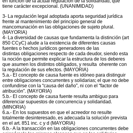
en función de la actual regulación de la solidaridad, que
tiene carácter excepcional. (UNANIMIDAD)
3‐ La regulación legal adoptada aporta seguridad jurídica
frente al mantenimiento del principio general de
mancomunación en las obligaciones de sujeto plural.
(MAYORIA)
4‐ La diversidad de causas que fundamenta la distinción (art
850 CCyC) alude a la existencia de diferentes causas
fuentes o hechos jurídicos generadores de las
distintas obligaciones respecto de cada deudor, siendo esta
la noción que permite explicar la estructura de los deberes
que asumen los distintos obligados, y resulta oherente con
la regulación de sus efectos. (MAYORIA)
5.a.‐ El concepto de causa fuente es idóneo para distinguir
entre obligaciones concurrentes y solidarias; el que no debe
confundirse con la “causa del daño”, ni con el “factor de
atribución”. (MAYORIA)
5.b.‐ El concepto de causa fuente resulta ambiguo para
diferenciar supuestos de concurrencia y solidaridad.
(MINORIA)
6.a.‐ En los supuestos en que el acreedor no resulte
totalmente desinteresado, es adecuada la solución prevista
en el art. 851 inc. c y d (MAYORIA)
6.b.‐ A la transacción en las obligaciones concurrentes debe