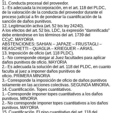
11. Conducta procesal del proveedor.
1.‐ Es adecuada la incorporación, en el art. 118 del PLDC,
de la valoración de la conducta del proveedor durante el
proceso judicial a fin de ponderar la cuantificación de la
sanción de daños punitivos.
12. Legitimación activa (art. 52 bis ley 24240).
A los efectos del art. 52 bis. LDC, la expresión “damnificado”
debe entendrese en los términos del art. 1739 del
CCyC. MAYORIA
ABSTENCIONES: SAHIAN – JAPAZE – FRUSTAGLI –
REASCHETTI – QUAGLIA – KRIEGUER – ARIAS.
13. Imposición de oficio (art. 118 PLDC).
1.‐ No corresponde otorgar al Juez facultades para aplicar
daños punitivos de oficio. MAYORIA
2.‐ Es adecuada la solución del art. 118 del PLDC, en cuanto
faculta al juez a imponer daños punitivos de
oficio. PRIMERA MINORIA
3.‐ Corresponde la imposición de oficio de daños punitivos
solamente en las acciones colectivas. SEGUNDA MINORIA.
14. Cuantificación. Topes cuantitativos.
1.‐ Corresponde imponer topes cuantitativos a los daños
punitivos. MINORIA
2.‐ No corresponde imponer topes cuantitativos a los daños
punitivos. MAYORIA
15. Cuantificación. El piso cuantitativo del art. 118 del