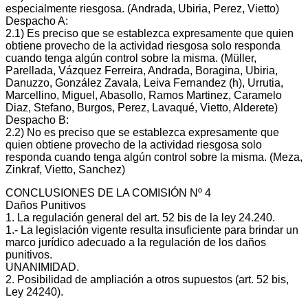
especialmente riesgosa. (Andrada, Ubiria, Perez, Vietto)
Despacho A:
2.1) Es preciso que se establezca expresamente que quien
obtiene provecho de la actividad riesgosa solo responda
cuando tenga algún control sobre la misma. (Müller,
Parellada, Vázquez Ferreira, Andrada, Boragina, Ubiria,
Danuzzo, González Zavala, Leiva Fernandez (h), Urrutia,
Marcellino, Miguel, Abasollo, Ramos Martinez, Caramelo
Diaz, Stefano, Burgos, Perez, Lavaqué, Vietto, Alderete)
Despacho B:
2.2) No es preciso que se establezca expresamente que
quien obtiene provecho de la actividad riesgosa solo
responda cuando tenga algún control sobre la misma. (Meza,
Zinkraf, Vietto, Sanchez)
CONCLUSIONES DE LA COMISIÓN Nº 4
Daños Punitivos
1. La regulación general del art. 52 bis de la ley 24.240.
1.‐ La legislación vigente resulta insuficiente para brindar un
marco jurídico adecuado a la regulación de los daños
punitivos.
UNANIMIDAD.
2. Posibilidad de ampliación a otros supuestos (art. 52 bis,
Ley 24240).