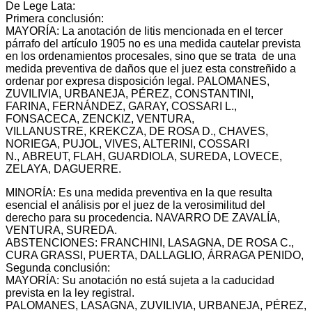
De Lege Lata:
Primera conclusión:
MAYORÍA: La anotación de litis mencionada en el tercer
párrafo del artículo 1905 no es una medida cautelar prevista
en los ordenamientos procesales, sino que se trata de una
medida preventiva de daños que el juez esta constreñido a
ordenar por expresa disposición legal. PALOMANES,
ZUVILIVIA, URBANEJA, PÉREZ, CONSTANTINI,
FARINA, FERNÁNDEZ, GARAY, COSSARI L.,
FONSACECA, ZENCKIZ, VENTURA,
VILLANUSTRE, KREKCZA, DE ROSA D., CHAVES,
NORIEGA, PUJOL, VIVES, ALTERINI, COSSARI
N., ABREUT, FLAH, GUARDIOLA, SUREDA, LOVECE,
ZELAYA, DAGUERRE.
MINORÍA: Es una medida preventiva en la que resulta
esencial el análisis por el juez de la verosimilitud del
derecho para su procedencia. NAVARRO DE ZAVALÍA,
VENTURA, SUREDA.
ABSTENCIONES: FRANCHINI, LASAGNA, DE ROSA C.,
CURA GRASSI, PUERTA, DALLAGLIO, ÁRRAGA PENIDO,
Segunda conclusión:
MAYORÍA: Su anotación no está sujeta a la caducidad
prevista en la ley registral.
PALOMANES, LASAGNA, ZUVILIVIA, URBANEJA, PÉREZ,