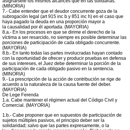
asignársele los mismos alcances que en las solidarias.
(MINORIA)
7.‐ Cabe entender que el deudor concurrente goza de la
subrogación legal (art 915 inc b y 851 inc h) en el caso que
haya pagado la deuda en una proporción mayor a
la causalidad por él aportada. (MAYORIA)
8.a.‐ En los procesos en que se dirime el derecho de la
víctima a ser resarcido, no siempre es posible determinar las
porciones de participación de cada obligado concurrente.
(MAYORIA)
8.b.‐ En tanto todas las partes involucradas hayan contado
con la oportunidad de ofrecer y producir pruebas en defensa
de sus intereses, el Juez debe determinar la porción de la
participación de cada obligado pasivo en la sentencia.
(MINORIA)
9.‐ La prescripción de la acción de contribución se rige de
acuerdo a la naturaleza de la causa fuente del deber.
(MAYORIA)
De Lege Ferenda
1.a. Cabe mantener el régimen actual del Código Civil y
Comercial. (MAYORIA)
1.b.‐ Cabe proponer que en supuestos de participación de
sujetos múltiples pasivos, el principio deber ser la
solidaridad; salvo que las partes expresamente, o la