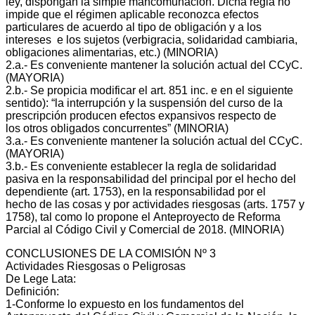
ley, dispongan la simple mancomunación. Dicha regla no
impide que el régimen aplicable reconozca efectos
particulares de acuerdo al tipo de obligación y a los
intereses e los sujetos (verbigracia, solidaridad cambiaria,
obligaciones alimentarias, etc.) (MINORIA)
2.a.‐ Es conveniente mantener la solución actual del CCyC.
(MAYORIA)
2.b.‐ Se propicia modificar el art. 851 inc. e en el siguiente
sentido): “la interrupción y la suspensión del curso de la
prescripción producen efectos expansivos respecto de
los otros obligados concurrentes” (MINORIA)
3.a.‐ Es conveniente mantener la solución actual del CCyC.
(MAYORIA)
3.b.‐ Es conveniente establecer la regla de solidaridad
pasiva en la responsabilidad del principal por el hecho del
dependiente (art. 1753), en la responsabilidad por el
hecho de las cosas y por actividades riesgosas (arts. 1757 y
1758), tal como lo propone el Anteproyecto de Reforma
Parcial al Código Civil y Comercial de 2018. (MINORIA)
CONCLUSIONES DE LA COMISIÓN Nº 3
Actividades Riesgosas o Peligrosas
De Lege Lata:
Definición:
1‐Conforme lo expuesto en los fundamentos del