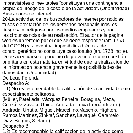
imprevisibles o inevitables “constituyen una contingencia
propia del riesgo de la cosa o de la actividad”. (Unanimidad)
Buscadores de Internet:
20‐La actividad de los buscadores de internet por noticias
falsas o afectación de los derechos personalísimos, es
riesgosa o peligrosa por los medios empleados y por
las circunstancias de su realización. El autor de la página
web es un tercero por el que se debe responder (art. 1753
del CCCN) y la eventual imposibilidad técnica de
control genérico no constituye caso fortuito (art. 1733 Inc. e).
Debe acentuarse el principio de prevención como cuestión
prioritaria en esta materia, en virtud de que la viralización de
la información potencia gravemente las posibilidades de
dañosidad. (Unanimidad)
De Lege Ferenda:
Despacho A:
1.1) No es recomendable la calificación de la actividad como
especialmente peligrosa.
(Müller, Parellada, Vázquez Ferreira, Boragina, Meza,
González Zavala, Ubiria, Andrada, Leiva Fernández (h.),
Andrada, Urrutia, Miguel, Marcellino,Maschio, Highton,
Ramos Martinez, Zinkraf, Sanchez, Lavaqué, Caramelo
Diaz, Burgos, Stefano)
Despacho B:
1.2) Es recomendable la calificación de la actividad como