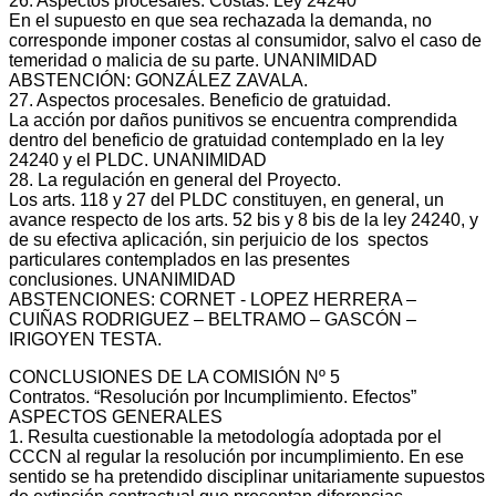
26. Aspectos procesales. Costas. Ley 24240
En el supuesto en que sea rechazada la demanda, no
corresponde imponer costas al consumidor, salvo el caso de
temeridad o malicia de su parte. UNANIMIDAD
ABSTENCIÓN: GONZÁLEZ ZAVALA.
27. Aspectos procesales. Beneficio de gratuidad.
La acción por daños punitivos se encuentra comprendida
dentro del beneficio de gratuidad contemplado en la ley
24240 y el PLDC. UNANIMIDAD
28. La regulación en general del Proyecto.
Los arts. 118 y 27 del PLDC constituyen, en general, un
avance respecto de los arts. 52 bis y 8 bis de la ley 24240, y
de su efectiva aplicación, sin perjuicio de los spectos
particulares contemplados en las presentes
conclusiones. UNANIMIDAD
ABSTENCIONES: CORNET ‐ LOPEZ HERRERA –
CUIÑAS RODRIGUEZ – BELTRAMO – GASCÓN –
IRIGOYEN TESTA.
CONCLUSIONES DE LA COMISIÓN Nº 5
Contratos. “Resolución por Incumplimiento. Efectos”
ASPECTOS GENERALES
1. Resulta cuestionable la metodología adoptada por el
CCCN al regular la resolución por incumplimiento. En ese
sentido se ha pretendido disciplinar unitariamente supuestos